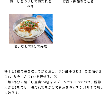
梅干しをつぶして梅だれを
豆腐・鰹節をのせる
作る
包丁なしで5分で完成
梅干し1粒の種を取ってから潰し、ポン酢小さじ2、ごま油小さ
じ1、みそ小さじ1/2を混ぜる。①
ご飯1杯分に絹ごし豆腐150gをスプーンですくってのせ、鰹節
大さじ1をのせ、梅だれ①をかけて青葱をキッチンバサミで切っ
て散らす。