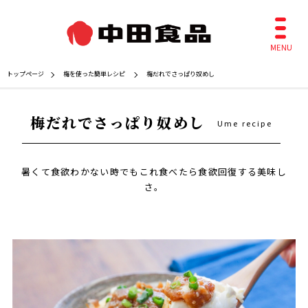
トップページ
梅を使った簡単レシピ
梅だれでさっぱり奴めし
梅だれでさっぱり奴めし
Ume recipe
暑くて食欲わかない時でもこれ食べたら食欲回復する美味し
さ。