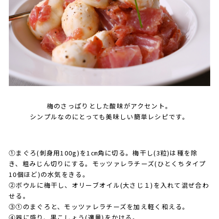
梅のさっぱりとした酸味がアクセント。
シンプルなのにとっても美味しい簡単レシピです。
①まぐろ(刺身用100g)を1㎝角に切る。梅干し(3粒)は種を除
き、粗みじん切りにする。モッツァレラチーズ(ひとくちタイプ
10個ほど)の水気をきる。
②ボウルに梅干し、オリーブオイル(大さじ１)を入れて混ぜ合わ
せる。
③①のまぐろと、モッツァレラチーズを加え軽く和える。
④器に盛り、黒こしょう(適量)をかける。