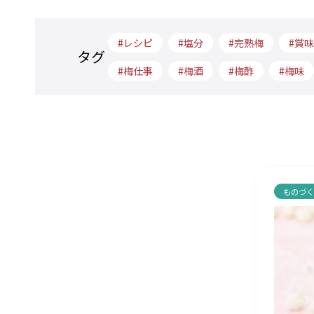
レシピ
塩分
完熟梅
賞味
タグ
梅仕事
梅酒
梅酢
梅味
ものづ