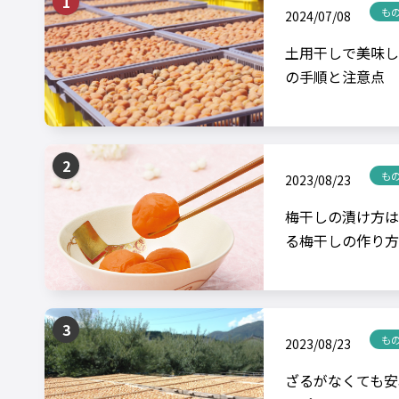
も
2024/07/08
土用干しで美味し
の手順と注意点
も
2023/08/23
梅干しの漬け方は
る梅干しの作り方
も
2023/08/23
ざるがなくても安