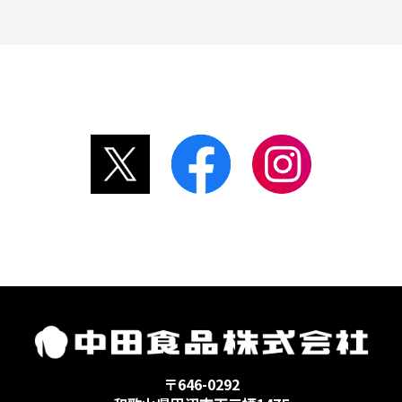
〒646-0292