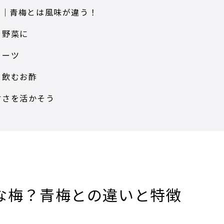
)｜青梅とは風味が違う！
や野菜に
イーツ
！飲むお酢
甘さを活かそう
な梅？青梅との違いと特徴