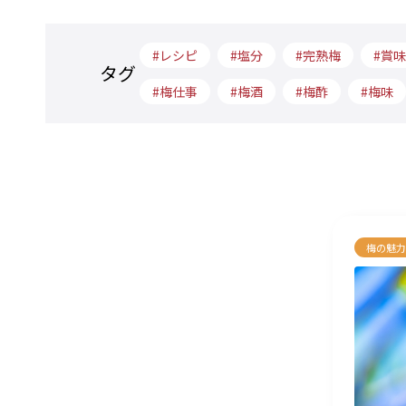
レシピ
塩分
完熟梅
賞味
タグ
梅仕事
梅酒
梅酢
梅味
梅の魅