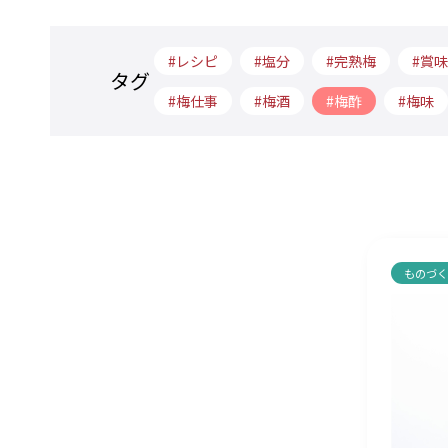
レシピ
塩分
完熟梅
賞味
タグ
梅仕事
梅酒
梅酢
梅味
ものづ