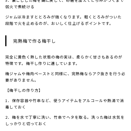
5．裏ごしした梅を鍋に戻して、砂糖を加えてとろみがつくまで
弱火で煮続ける
ジャムは冷ますととろみが強くなります。軽くとろみがついた
段階で火を止めるのが、おいしく仕上げるポイントです。
完熟梅で作る梅干し
完全に黄色く熟した状態の梅の実は、柔らかく甘さもあるのが
特徴です。梅干し作りに適しています。
梅ジャムや梅肉ペーストと同様に、完熟梅ならアク抜きを行う必
要がありません。
【梅干しの作り方】
1．保存容器や竹串など、使うアイテムをアルコールや熱湯で消
毒しておく
2．梅を水で丁寧に洗い、竹串でヘタを取る。洗った梅は水気を
しっかりと切っておく