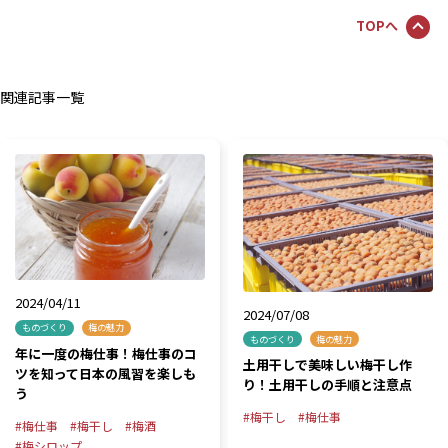
TOPへ
関連記事一覧
2024/04/11
2024/07/08
ものづくり
梅の魅力
ものづくり
梅の魅力
年に一度の梅仕事！梅仕事のコ
土用干しで美味しい梅干し作
ツを知って日本の風習を楽しも
り！土用干しの手順と注意点
う
梅干し
梅仕事
梅仕事
梅干し
梅酒
梅シロップ